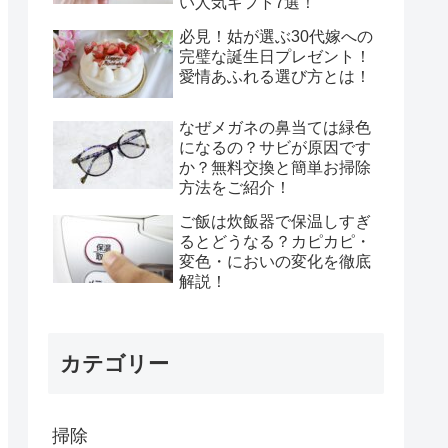
い人気ギフト7選！
必見！姑が選ぶ30代嫁への
完璧な誕生日プレゼント！
愛情あふれる選び方とは！
なぜメガネの鼻当ては緑色
になるの？サビが原因です
か？無料交換と簡単お掃除
方法をご紹介！
ご飯は炊飯器で保温しすぎ
るとどうなる？カピカピ・
変色・においの変化を徹底
解説！
カテゴリー
掃除