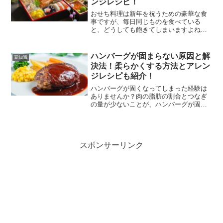
ンジレシピ！
おせち料理は新年を祝うための豪華な食
事ですが、毎日同じものを食べている
と、どうしても飽きてしまいますよね。
家族からも「またおせち？」という声が
出がちです。そんな時、簡単におせち料
理をアレンジする方法をいくつかご紹介
ハンバーグが固まらない原因と解
豆知識
します。これで、お正月の食...
決法！柔らかくする方法とアレン
ジレシピも紹介！
ハンバーグが固くなってしまった経験は
ありませんか？肉の脂肪の割合とつなぎ
の量が少ないことが、ハンバーグが固く
なる主な原因です。強火で調理しすぎる
と、ハンバーグは乾燥して硬くなりがち
です。我が家では、固くなったハンバー
グは煮込むことで解決して...
スポンサーリンク