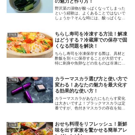
の魅力と作り方！
野沢菜の漬物が酸っぱくなってしまった
という経験は、よくあることではないで
しょうか？そんな時には、酸っぱくなっ
た野沢菜を甘じょっぱく煮つけると、多
くの人が美味しく食べられると感じてい
ます。この調理法は、シンプルでありな
ちらし寿司を冷凍する方法！解凍
豆知識
がら家庭でも簡単にできる...
はどうする？冷蔵庫での保存で固
くなる問題を解決！
ちらし寿司を冷凍保存する際は、具材と
酢飯を別々に保存することが大切です。
特に刺身や魚卵などの生ものは冷凍に適
さないため、取り除くことをお勧めしま
す。冷凍する時は、一食分ずつラップで
包んでから保存し、解凍時にも便利で、
カラーマスカラ選び方と使い方で
豆知識
冷凍の目安は2〜3週間で...
変わる！あなたの魅力を最大化す
る効果的な使い方！
カラーマスカラがあなたにもたらす変化
は大きいですよ！ブラックマスカラは定
番ですが、色付きマスカラの存在を知っ
ていますか？「色付きマスカラってどん
なもの？」と思うかもしれませんね。で
も心配無用です！色によって異なる多彩
おせち料理をリフレッシュ！新鮮
豆知識
なメリットを活かし、自分...
味を出す家族を驚かせる簡単アレ