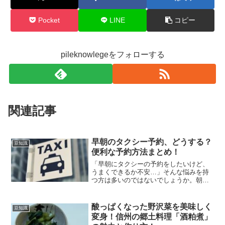
Pocket
LINE
コピー
pileknowlegeをフォローする
関連記事
早朝のタクシー予約、どうする？
豆知識
便利な予約方法まとめ！
「早朝にタクシーの予約をしたいけど、
うまくできるか不安…」そんな悩みを持
つ方は多いのではないでしょうか。朝の
移動は時間との勝負。飛行機や新幹線の
時間に間に合わせるためには、確実にタ
クシーを予約しておきたいものです。こ
酸っぱくなった野沢菜を美味しく
豆知識
の記事では、早朝にタクシ...
変身！信州の郷土料理「酒粕煮」