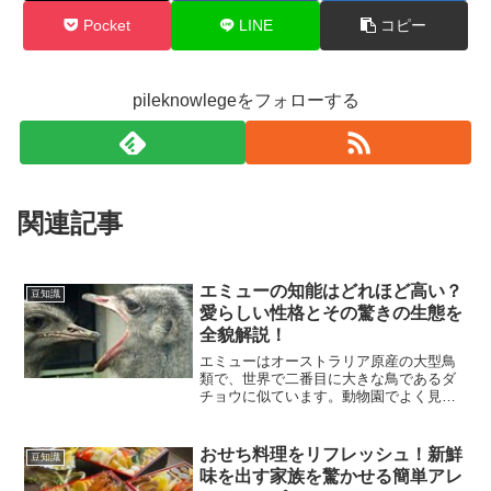
Pocket
LINE
コピー
pileknowlegeをフォローする
関連記事
エミューの知能はどれほど高い？
豆知識
愛らしい性格とその驚きの生態を
全貌解説！
エミューはオーストラリア原産の大型鳥
類で、世界で二番目に大きな鳥であるダ
チョウに似ています。動物園でよく見る
ことができるエミューですが、その素朴
で愛らしい顔立ちは多くの人々を魅了し
ています。ダチョウと比較されがちです
おせち料理をリフレッシュ！新鮮
豆知識
が、エミューにも独自の特...
味を出す家族を驚かせる簡単アレ