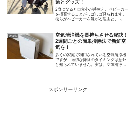
策とグッズ！
2歳になると自立心が芽生え、ベビーカー
を拒否することがしばしば見られます。
彼らがベビーカーを嫌がる理由と、スム
ーズにベビーカーに乗ってもらうための
アイデアを提案します。2歳がベビーカー
に乗りたがらない理由を解明2歳の子ども
空気清浄機を長持ちさせる秘訣！
豆知識
たちがベビーカーを...
2週間ごとの簡単掃除法で新鮮空
気を！
多くの家庭で利用されている空気清浄機
ですが、適切な掃除のタイミングは意外
と知られていません。実は、空気清浄機
の効果を保つためには、2週間に1回の掃
除が推奨されています。この頻度で掃除
することで、空気清浄機は常に最良の状
態で機能し、私たちの居...
スポンサーリンク