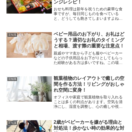
ンジレシピ！
おせち料理は新年を祝うための豪華な食
事ですが、毎日同じものを食べている
と、どうしても飽きてしまいますよね。
家族からも「またおせち？」という声が
出がちです。そんな時、簡単におせち料
理をアレンジする方法をいくつかご紹介
ベビー用品のお下がり、お礼はど
豆知識
します。これで、お正月の食...
うする？適切なお礼のタイミング
と相場、渡す際の重要な注意点！
親戚やママ友から子ども服やベビーカー
などの子供用品をお下がりとしてもらっ
た経験がある方は多いですね。この場
合、気になるのが以下の点です。◯ベビ
ー用品のお下がりへのお礼の相場◯お礼
を伝えるタイミング◯お礼のギフトを渡
観葉植物のレイアウトで癒しの空
豆知識
すべきか◯何をギフトとして...
間を作る方法！リビングがおしゃ
れ空間に変身！
オフィスや家庭で観葉植物を取り入れる
ことは多くの利点があります。空気を清
浄にし、湿度を調整し、心の癒しや視覚
疲労を軽減する効果が期待できるためで
す。特に、SNS上でよく見られるおしゃ
れな観葉植物の写真は、多くの人々にイ
2歳がベビーカーを嫌がる理由と
豆知識
ンテリアとしての導入を...
対処法！歩かない時の効果的な対