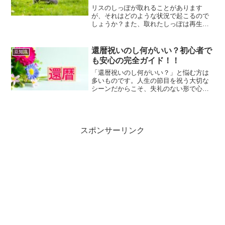
リスのしっぽが取れることがあります
が、それはどのような状況で起こるので
しょうか？また、取れたしっぽは再生す
ることはあるのでしょうか？この記事で
は、リスのしっぽが取れる理由とその後
の対処法について詳しく解説します。リ
還暦祝いのし何がいい？初心者で
豆知識
スのしっぽが取れやすい状況...
も安心の完全ガイド！！
「還暦祝いのし何がいい？」と悩む方は
多いものです。人生の節目を祝う大切な
シーンだからこそ、失礼のない形で心を
伝えたいですよね。この記事では、還暦
祝いのし紙の選び方や表書きの書き方を
分かりやすく解説し、初心者の方でも安
心して準備できるよう完全...
スポンサーリンク