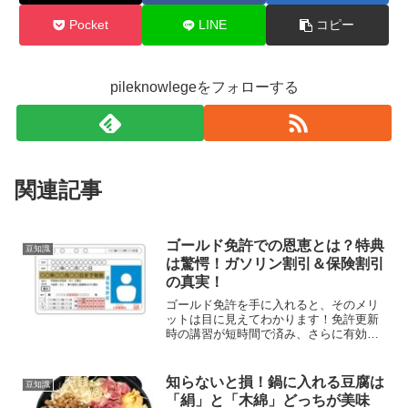
Pocket
LINE
コピー
pileknowlegeをフォローする
関連記事
ゴールド免許での恩恵とは？特典
豆知識
は驚愕！ガソリン割引＆保険割引
の真実！
ゴールド免許を手に入れると、そのメリ
ットは目に見えてわかります！免許更新
時の講習が短時間で済み、さらに有効期
限が5年間と長くなる点は大きな魅力！加
えて、意外と知られていないかもしれま
せんが、ガソリン割引などのさまざまな
知らないと損！鍋に入れる豆腐は
豆知識
特典を受ける事ができる...
「絹」と「木綿」どっちが美味