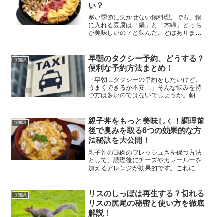
い？
寒い季節に欠かせない鍋料理。でも、鍋
に入れる豆腐は「絹」と「木綿」どっち
が美味しいの？と悩んだことはありませ
んか？実は、選び方を間違えると「崩れ
て食べにくい」「味が染み込まない」と
いった失敗につながることも…。この記
早朝のタクシー予約、どうする？
豆知識
事では、絹ごし豆腐と木綿...
便利な予約方法まとめ！
「早朝にタクシーの予約をしたいけど、
うまくできるか不安…」そんな悩みを持
つ方は多いのではないでしょうか。朝の
移動は時間との勝負。飛行機や新幹線の
時間に間に合わせるためには、確実にタ
クシーを予約しておきたいものです。こ
親子丼をもっと美味しく！調理前
豆知識
の記事では、早朝にタクシ...
後で臭みを取る6つの効果的な方
法秘訣を大公開！
親子丼の鶏肉のフレッシュさを保つ方法
として、調理後にチーズやカレールーを
加えるアレンジが効果的です。これによ
り、鶏肉の風味をより良く引き出すこと
ができます。また、調理前には塩麹や酒
を用いることで、鶏肉の風味を整えるこ
リスのしっぽは再生する？切れる
豆知識
とが可能です。鶏肉の風味...
リスの尻尾の秘密と使い方を徹底
解説！